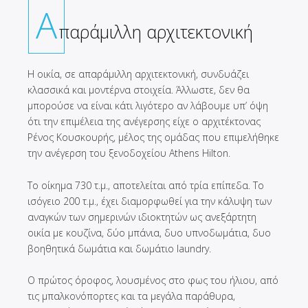
Α
παράμιλλη αρχιτεκτονική
Η οικία, σε απαράμιλλη αρχιτεκτονική, συνδυάζει
κλασσικά και μοντέρνα στοιχεία. Άλλωστε, δεν θα
μπορούσε να είναι κάτι λιγότερο αν λάβουμε υπ’ όψη
ότι την επιμέλεια της ανέγερσης είχε ο αρχιτέκτονας
Ρένος Κουσκουρής, μέλος της ομάδας που επιμελήθηκε
την ανέγερση του ξενοδοχείου Athens Hilton.
Το οίκημα 730 τ.μ., αποτελείται από τρία επίπεδα. Το
ισόγειο 200 τ.μ., έχει διαμορφωθεί για την κάλυψη των
αναγκών των σημερινών ιδιοκτητών ως ανεξάρτητη
οικία με κουζίνα, δύο μπάνια, δυο υπνοδωμάτια, δυο
βοηθητικά δωμάτια και δωμάτιο laundry.
Ο πρώτος όροφος, λουσμένος στο φως του ήλιου, από
τις μπαλκονόπορτες και τα μεγάλα παράθυρα,