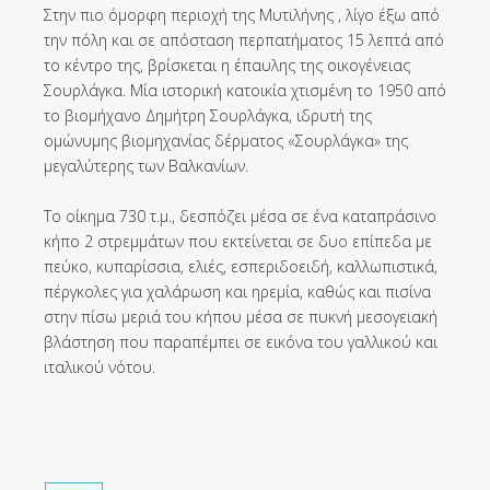
Στην πιο όμορφη περιοχή της Μυτιλήνης , λίγο έξω από
την πόλη και σε απόσταση περπατήματος 15 λεπτά από
το κέντρο της, βρίσκεται η έπαυλης της οικογένειας
Σουρλάγκα. Μία ιστορική κατοικία χτισμένη το 1950 από
το βιομήχανο Δημήτρη Σουρλάγκα, ιδρυτή της
ομώνυμης βιομηχανίας δέρματος «Σουρλάγκα» της
μεγαλύτερης των Βαλκανίων.
Το οίκημα 730 τ.μ., δεσπόζει μέσα σε ένα καταπράσινο
κήπο 2 στρεμμάτων που εκτείνεται σε δυο επίπεδα με
πεύκο, κυπαρίσσια, ελιές, εσπεριδοειδή, καλλωπιστικά,
πέργκολες για χαλάρωση και ηρεμία, καθώς και πισίνα
στην πίσω μεριά του κήπου μέσα σε πυκνή μεσογειακή
βλάστηση που παραπέμπει σε εικόνα του γαλλικού και
ιταλικού νότου.